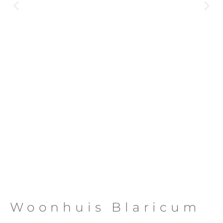
Woonhuis Blaricum
Klik
Hier