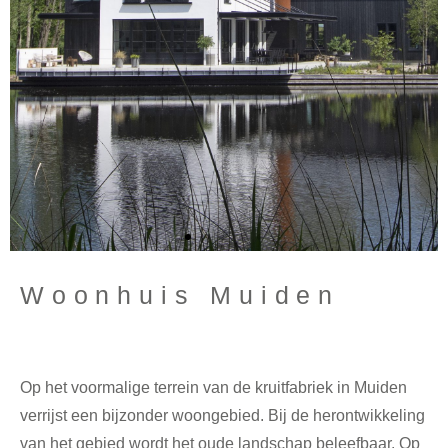
Woonhuis Muiden
Klik
Hier
Op het voormalige terrein van de kruitfabriek in Muiden
verrijst een bijzonder woongebied. Bij de herontwikkeling
van het gebied wordt het oude landschap beleefbaar. Op