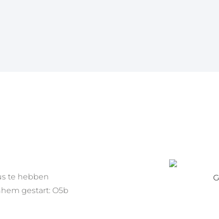
aus te hebben
G
nhem gestart: O5b