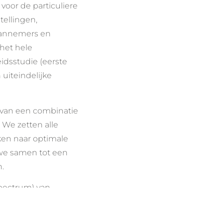
oor de particuliere
tellingen,
aannemers en
het hele
dsstudie (eerste
uiteindelijke
 van een combinatie
 We zetten alle
ken naar optimale
we samen tot een
.
spectrum) van
ouwen tot exclusieve
. Door de centrale