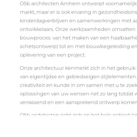
O5b architecten Arnhem ontwerpt voornamelijk v
markt, maar er is ook ervaring in gezondheidsins
kinderdagverblijven en samenwerkingen met 
ontwikkelaars. Onze werkzaamheden omvatten 
bouwproces: van het maken van een haalbaarhei
schetsontwerp) tot en met bouwbegeleiding en 
oplevering van een project.
Onze architectuur kenmerkt zich in het gebruik
van eigentijdse en gebiedseigen stijlelementen.
creativiteit en kunde in om samen met u te zoe
oplossingen van uw wensen net zo lang totdat 
verrassend en een aansprekend ontwerp komen
O5b architecten richt zich op het hele gebied (
particuliere woningbouw. Van aanbouwen, verb
villabouw. Elke opgave is een uitdaging voor ons