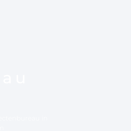
eau
tectenbureau in
m