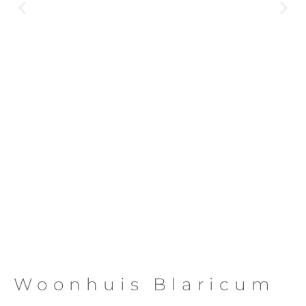
Woonhuis Blaricum
Klik
Hier